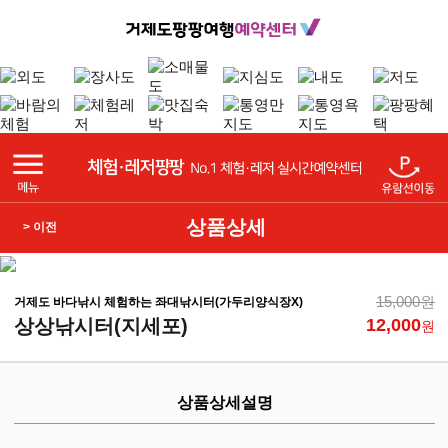
상품상세
> 이전
15,000원
거제도 바다낚시 체험하는 좌대낚시터(가두리양식장X)
상상낚시터(지세포)
12,000
원
상품상세설명